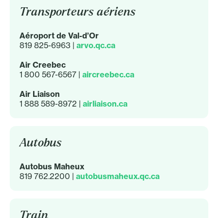
Transporteurs aériens
Aéroport de Val-d’Or
819 825-6963 |
arvo.qc.ca
Air Creebec
1 800 567-6567 |
aircreebec.ca
Air Liaison
1 888 589-8972 |
airliaison.ca
Autobus
Autobus Maheux
819 762.2200 |
autobusmaheux.qc.ca
Train