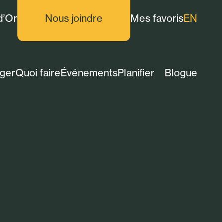
d’Or
Nous joindre
Mes favoris
EN
ger
Quoi faire
Événements
Planifier
Blogue