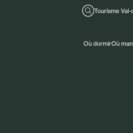
Tourisme Val-
Où dormir
Où man