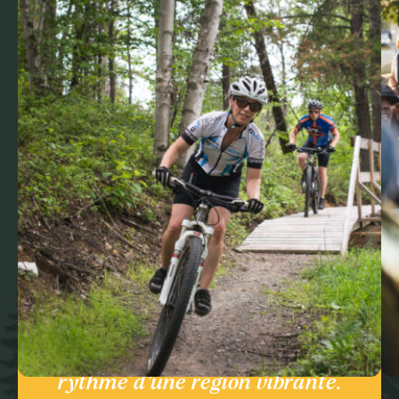
Ici, la nature respire à pleins
poumons, les lacs s’étirent à perte
de vue et la culture s’anime au
rythme d’une région vibrante.