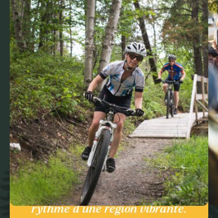
Ici, la nature respire à pleins
poumons, les lacs s’étirent à perte
de vue et la culture s’anime au
rythme d’une région vibrante.