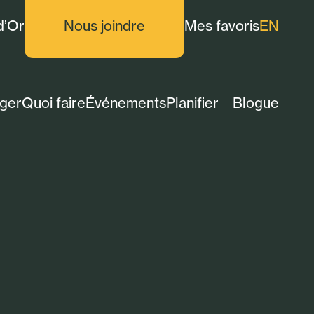
d’Or
Nous joindre
Mes favoris
EN
ger
Quoi faire
Événements
Planifier
Blogue