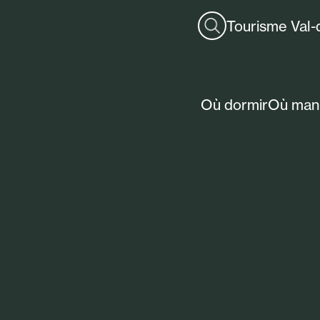
Tourisme Val-
Où dormir
Où man