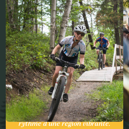
Ici, la nature respire à pleins
poumons, les lacs s’étirent à perte
de vue et la culture s’anime au
rythme d’une région vibrante.