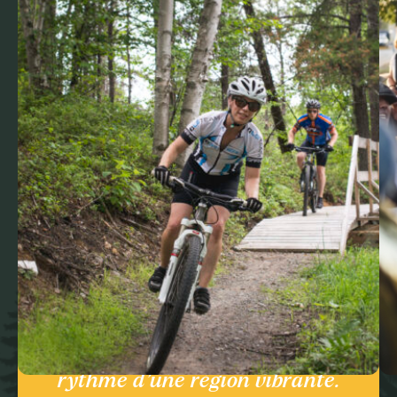
Ici, la nature respire à pleins
poumons, les lacs s’étirent à perte
de vue et la culture s’anime au
rythme d’une région vibrante.