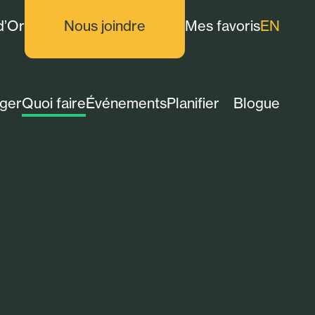
d’Or
Nous joindre
Mes favoris
EN
ger
Quoi faire
Événements
Planifier
Blogue