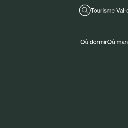
Tourisme Val-
Où dormir
Où man