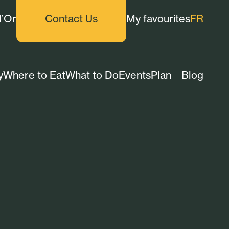
d’Or
Contact Us
My favourites
FR
y
Where to Eat
What to Do
Events
Plan
Blog